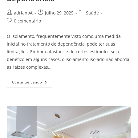
Autor
Post
Categoria
adrianoA
julho 29, 2025
Saúde
do
publicado:
do
Comentários
0 comentário
post:
post:
do
post:
O isolamento, frequentemente visto como uma medida
inicial no tratamento de dependência, pode ter suas
limitações. Embora afastar-se de certos estímulos seja
benéfico em alguns casos, o isolamento isolado não aborda
as raízes complexas…
Por
Continue Lendo
Que
O
Isolamento
Não
Resolve
O
Problema
Da
Dependência