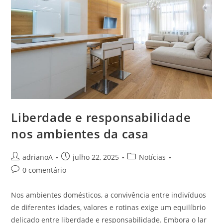
Liberdade e responsabilidade
nos ambientes da casa
Autor
Post
Categoria
adrianoA
julho 22, 2025
Notícias
do
publicado:
do
Comentários
0 comentário
post:
post:
do
post:
Nos ambientes domésticos, a convivência entre indivíduos
de diferentes idades, valores e rotinas exige um equilíbrio
delicado entre liberdade e responsabilidade. Embora o lar