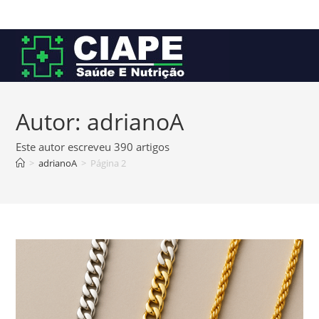
Ir
para
o
conteúdo
Autor:
adrianoA
Este autor escreveu 390 artigos
>
adrianoA
>
Página 2