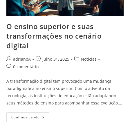
O ensino superior e suas
transformações no cenário
digital
Autor
Post
Categoria
adrianoA
julho 31, 2025
Notícias
do
publicado:
do
Comentários
0 comentário
post:
post:
do
post:
A transformação digital tem provocado uma mudança
paradigmática no ensino superior. Com o advento da
tecnologia, as instituições de educação estão adaptando
seus métodos de ensino para acompanhar essa evolução.…
O
Continue Lendo
Ensino
Superior
E