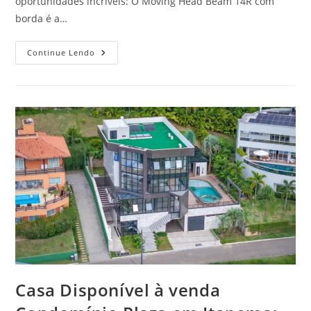
oportunidades incríveis: O Moving Head Beam 14R com
borda é a…
Descubra
Continue Lendo
O
Melhor
Da
Tecnologia
E
Do
Mercado
Imobiliário
De
Alto
Padrão
Casa Disponível à venda