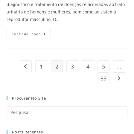
diagnóstico e tratamento de doenças relacionadas ao trato
urinário de homens e mulheres, bem como ao sistema
reprodutor masculino. O…
A
Continue Lendo
Importância
Do
Urologista
Na
Saúde:
Quando
E
1
2
3
4
5
…
Ir para a página anterior
Por
Que
Procurar
39
Ir para
Esse
Especialista
Procurar No Site
Posts Recentes