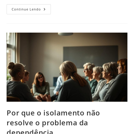
Como
Continue Lendo
Escolher
O
Melhor
Tipo
De
Tela
Para
Seu
Lar
Por que o isolamento não
resolve o problema da
dependência