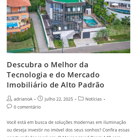
Descubra o Melhor da
Tecnologia e do Mercado
Imobiliário de Alto Padrão
Autor
Post
Categoria
adrianoA
julho 22, 2025
Notícias
do
publicado:
do
Comentários
0 comentário
post:
post:
do
post:
Você está em busca de soluções modernas em iluminação
ou deseja investir no imóvel dos seus sonhos? Confira essas