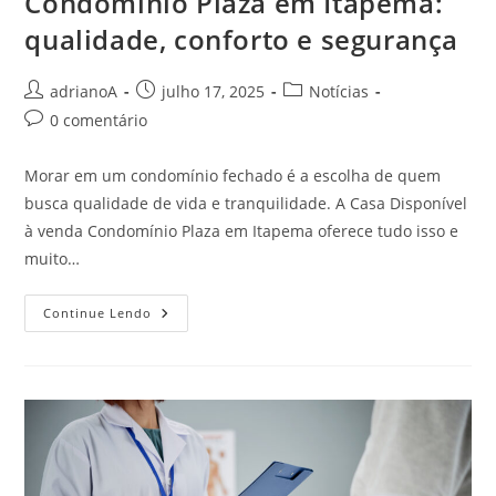
Condomínio Plaza em Itapema:
qualidade, conforto e segurança
Autor
Post
Categoria
adrianoA
julho 17, 2025
Notícias
do
publicado:
do
Comentários
0 comentário
post:
post:
do
post:
Morar em um condomínio fechado é a escolha de quem
busca qualidade de vida e tranquilidade. A Casa Disponível
à venda Condomínio Plaza em Itapema oferece tudo isso e
muito…
Casa
Continue Lendo
Disponível
À
Venda
Condomínio
Plaza
Em
Itapema:
Qualidade,
Conforto
E
Segurança