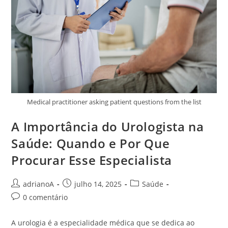
Medical practitioner asking patient questions from the list
A Importância do Urologista na
Saúde: Quando e Por Que
Procurar Esse Especialista
Autor
Post
Categoria
adrianoA
julho 14, 2025
Saúde
do
publicado:
do
Comentários
0 comentário
post:
post:
do
post:
A urologia é a especialidade médica que se dedica ao