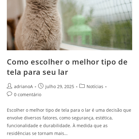
Como escolher o melhor tipo de
tela para seu lar
Autor
Post
Categoria
adrianoA
julho 29, 2025
Notícias
do
publicado:
do
Comentários
0 comentário
post:
post:
do
post:
Escolher o melhor tipo de tela para o lar é uma decisão que
envolve diversos fatores, como segurança, estética,
funcionalidade e durabilidade. À medida que as
residências se tornam mais…