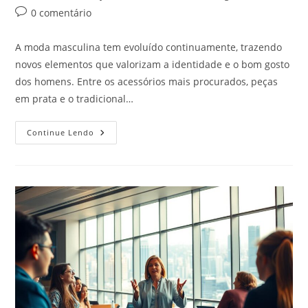
do
publicado:
do
Comentários
0 comentário
post:
post:
do
post:
A moda masculina tem evoluído continuamente, trazendo
novos elementos que valorizam a identidade e o bom gosto
dos homens. Entre os acessórios mais procurados, peças
em prata e o tradicional…
Prata
Continue Lendo
Ou
Cordão
De
Ouro
Masculino:
Qual
É
A
Melhor
Escolha
Para
Seu
Estilo?