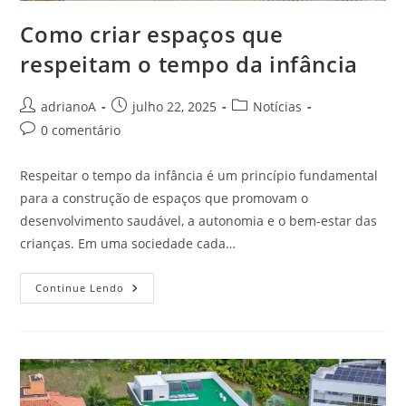
Como criar espaços que
respeitam o tempo da infância
Autor
Post
Categoria
adrianoA
julho 22, 2025
Notícias
do
publicado:
do
Comentários
0 comentário
post:
post:
do
post:
Respeitar o tempo da infância é um princípio fundamental
para a construção de espaços que promovam o
desenvolvimento saudável, a autonomia e o bem-estar das
crianças. Em uma sociedade cada…
Como
Continue Lendo
Criar
Espaços
Que
Respeitam
O
Tempo
Da
Infância