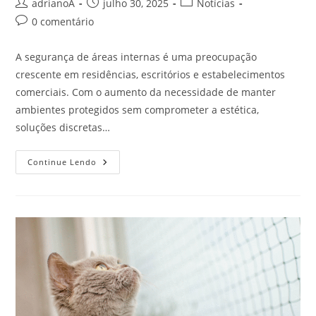
Autor
Post
Categoria
adrianoA
julho 30, 2025
Notícias
do
publicado:
do
Comentários
0 comentário
post:
post:
do
post:
A segurança de áreas internas é uma preocupação
crescente em residências, escritórios e estabelecimentos
comerciais. Com o aumento da necessidade de manter
ambientes protegidos sem comprometer a estética,
soluções discretas…
Como
Continue Lendo
Proteger
Áreas
Internas
Com
Soluções
Discretas