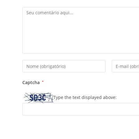
Comentário
Digite
Digite
seu
seu
nome
endereço
Captcha
*
ou
de
nome
e-
Type the text displayed above:
de
mail
usuário
para
para
comentar
comentar