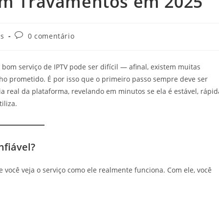
Sem Travamentos em 2025
Comentários
as
0 comentário
do
post:
om serviço de IPTV pode ser difícil — afinal, existem muitas
 prometido. É por isso que o primeiro passo sempre deve ser
a real da plataforma, revelando em minutos se ela é estável, rápid
iliza.
nfiável?
e você veja o serviço como ele realmente funciona. Com ele, você