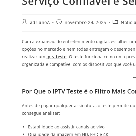
Serviço Confiável e 
Autor
Post
Categoria
adrianoA
novembro 24, 2025
Notíci
do
publicado:
do
post:
post:
Com a expansão do entretenimento digital, escolher um b
opções no mercado e nem todas entregam o desempenho
realizar um
iptv teste
. O teste funciona como uma prévi
organizada e compatível com os dispositivos que você ut
Por Que o IPTV Teste é o Filtro Mais Co
Antes de pagar qualquer assinatura, o teste permite qu
consegue analisar:
Estabilidade ao assistir canais ao vivo
Qualidade da imagem em HD, FHD e 4K