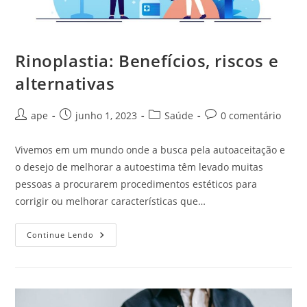
Rinoplastia: Benefícios, riscos e
alternativas
Autor
Post
Categoria
Comentários
ape
junho 1, 2023
Saúde
0 comentário
do
publicado:
do
do
post:
post:
post:
Vivemos em um mundo onde a busca pela autoaceitação e
o desejo de melhorar a autoestima têm levado muitas
pessoas a procurarem procedimentos estéticos para
corrigir ou melhorar características que…
Rinoplastia:
Continue Lendo
Benefícios,
Riscos
E
Alternativas