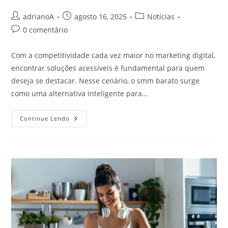
Autor
Post
Categoria
adrianoA
agosto 16, 2025
Notícias
do
publicado:
do
Comentários
0 comentário
post:
post:
do
post:
Com a competitividade cada vez maior no marketing digital,
encontrar soluções acessíveis é fundamental para quem
deseja se destacar. Nesse cenário, o smm barato surge
como uma alternativa inteligente para…
SMM
Continue Lendo
Barato:
Como
Crescer
Nas
Redes
Sociais
Sem
Gastar
Muito