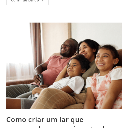
Como
Continue Lendo
Criar
Uma
Rotina
Saudável
Mesmo
Com
Pouco
Tempo
Como criar um lar que