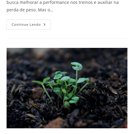
busca melhorar a performance nos treinos e auxiliar na
perda de peso. Mas o…
O
Continue Lendo
Que
É
Ioimbina
E
Para
Que
Serve?