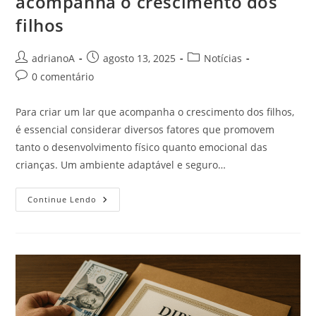
acompanha o crescimento dos
filhos
Autor
Post
Categoria
adrianoA
agosto 13, 2025
Notícias
do
publicado:
do
Comentários
0 comentário
post:
post:
do
post:
Para criar um lar que acompanha o crescimento dos filhos,
é essencial considerar diversos fatores que promovem
tanto o desenvolvimento físico quanto emocional das
crianças. Um ambiente adaptável e seguro…
Como
Continue Lendo
Criar
Um
Lar
Que
Acompanha
O
Crescimento
Dos
Filhos