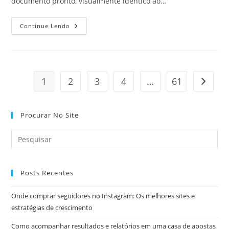
documento pronto, visualmente idêntico ao…
Comprar
Continue Lendo
Diploma:
Saiba
Por
Que
Esse
Atalho
Pode
1
2
3
4
…
61
Ir para
Custar
Caro
Procurar No Site
Posts Recentes
Onde comprar seguidores no Instagram: Os melhores sites e
estratégias de crescimento
Como acompanhar resultados e relatórios em uma casa de apostas