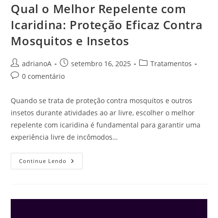
Qual o Melhor Repelente com
Icaridina: Proteção Eficaz Contra
Mosquitos e Insetos
Autor
Post
Categoria
adrianoA
setembro 16, 2025
Tratamentos
do
publicado:
do
Comentários
0 comentário
post:
post:
do
post:
Quando se trata de proteção contra mosquitos e outros
insetos durante atividades ao ar livre, escolher o melhor
repelente com icaridina é fundamental para garantir uma
experiência livre de incômodos…
Qual
Continue Lendo
O
Melhor
Repelente
Com
Icaridina:
Proteção
Eficaz
Contra