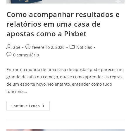
Como acompanhar resultados e
relatórios em uma casa de
apostas como a Pixbet
Autor
Post
Categoria
ape
fevereiro 2, 2026
Notícias
do
publicado:
do
Comentários
0 comentário
post:
post:
do
post:
Entrar no mundo de uma casa de apostas pode parecer um
grande desafio no começo, quase como aprender as regras
de um esporte novo. No entanto, entender como tudo
funciona…
Como
Continue Lendo
Acompanhar
Resultados
E
Relatórios
Em
Uma