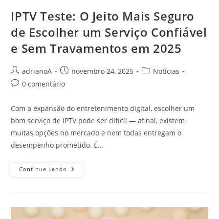
IPTV Teste: O Jeito Mais Seguro
de Escolher um Serviço Confiável
e Sem Travamentos em 2025
Autor
Post
Categoria
adrianoA
novembro 24, 2025
Notícias
do
publicado:
do
Comentários
0 comentário
post:
post:
do
post:
Com a expansão do entretenimento digital, escolher um
bom serviço de IPTV pode ser difícil — afinal, existem
muitas opções no mercado e nem todas entregam o
desempenho prometido. É…
IPTV
Continue Lendo
Teste:
O
Jeito
Mais
Seguro
De
Escolher