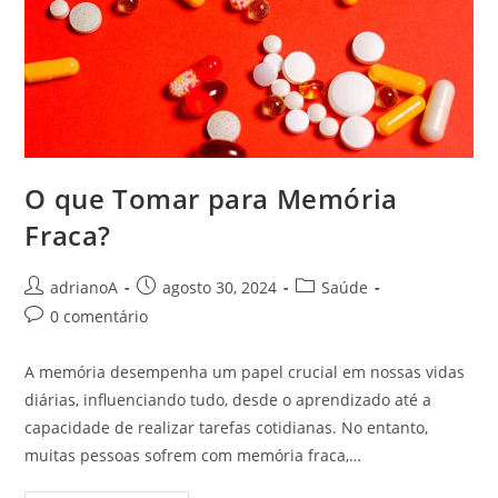
O que Tomar para Memória
Fraca?
Autor
Post
Categoria
adrianoA
agosto 30, 2024
Saúde
do
publicado:
do
Comentários
0 comentário
post:
post:
do
post:
A memória desempenha um papel crucial em nossas vidas
diárias, influenciando tudo, desde o aprendizado até a
capacidade de realizar tarefas cotidianas. No entanto,
muitas pessoas sofrem com memória fraca,…