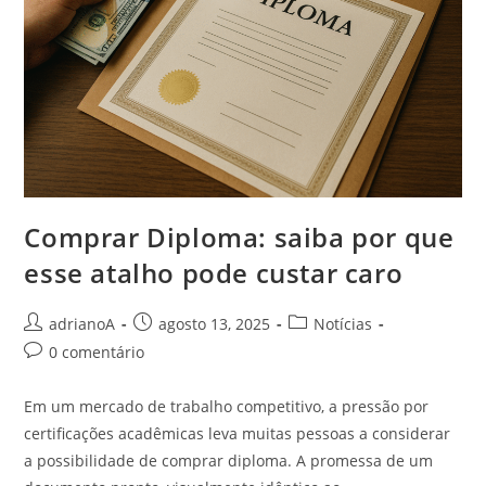
Comprar Diploma: saiba por que
esse atalho pode custar caro
Autor
Post
Categoria
adrianoA
agosto 13, 2025
Notícias
do
publicado:
do
Comentários
0 comentário
post:
post:
do
post:
Em um mercado de trabalho competitivo, a pressão por
certificações acadêmicas leva muitas pessoas a considerar
a possibilidade de comprar diploma. A promessa de um