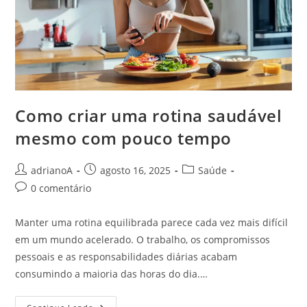
Como criar uma rotina saudável
mesmo com pouco tempo
Autor
Post
Categoria
adrianoA
agosto 16, 2025
Saúde
do
publicado:
do
Comentários
0 comentário
post:
post:
do
post:
Manter uma rotina equilibrada parece cada vez mais difícil
em um mundo acelerado. O trabalho, os compromissos
pessoais e as responsabilidades diárias acabam
consumindo a maioria das horas do dia.…