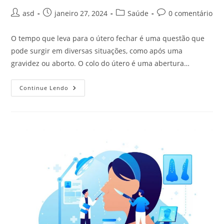
Autor
Post
Categoria
Comentários
asd
janeiro 27, 2024
Saúde
0 comentário
do
publicado:
do
do
post:
post:
post:
O tempo que leva para o útero fechar é uma questão que
pode surgir em diversas situações, como após uma
gravidez ou aborto. O colo do útero é uma abertura…
Quanto
Continue Lendo
Tempo
Leva
Para
Fechar
O
Útero
Após
O
Parto?