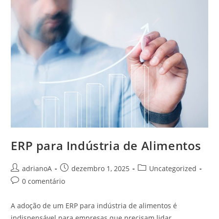
Casa
De
Apostas
Como
A
Pixbet
ERP para Indústria de Alimentos
Autor
Post
Categoria
adrianoA
dezembro 1, 2025
Uncategorized
do
publicado:
do
Comentários
0 comentário
post:
post:
do
post:
A adoção de um ERP para indústria de alimentos é
indispensável para empresas que precisam lidar