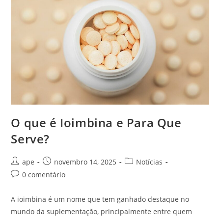
Um
Serviço
Confiável
E
Sem
Travamentos
Em
2025
O que é Ioimbina e Para Que
Serve?
Autor
Post
Categoria
ape
novembro 14, 2025
Notícias
do
publicado:
do
Comentários
0 comentário
post:
post:
do
post:
A ioimbina é um nome que tem ganhado destaque no
mundo da suplementação, principalmente entre quem