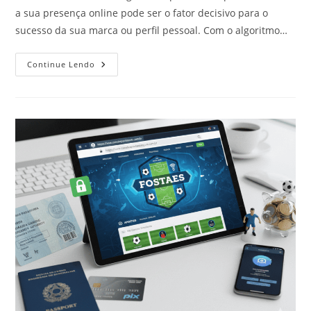
a sua presença online pode ser o fator decisivo para o
sucesso da sua marca ou perfil pessoal. Com o algoritmo…
Onde
Continue Lendo
Comprar
Seguidores
No
Instagram:
Os
Melhores
Sites
E
Estratégias
De
Crescimento