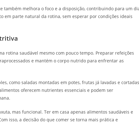
te também melhora o foco e a disposição, contribuindo para um di
o em parte natural da rotina, sem esperar por condições ideais
ritiva
uma rotina saudável mesmo com pouco tempo. Preparar refeições
ltraprocessados e mantém o corpo nutrido para enfrentar as
ples, como saladas montadas em potes, frutas já lavadas e cortada
 alimentos oferecem nutrientes essenciais e podem ser
mana.
nxuta, mas funcional. Ter em casa apenas alimentos saudáveis e
Com isso, a decisão do que comer se torna mais prática e