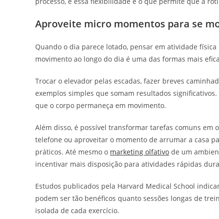
processo, e essa flexibilidade é o que permite que a ro
Aproveite micro momentos para se m
Quando o dia parece lotado, pensar em atividade física 
movimento ao longo do dia é uma das formas mais efi
Trocar o elevador pelas escadas, fazer breves caminhad
exemplos simples que somam resultados significativos.
que o corpo permaneça em movimento.
Além disso, é possível transformar tarefas comuns em 
telefone ou aproveitar o momento de arrumar a casa p
práticos. Até mesmo o
marketing olfativo
de um ambiente
incentivar mais disposição para atividades rápidas dura
Estudos publicados pela Harvard Medical School indicam 
podem ser tão benéficos quanto sessões longas de trein
isolada de cada exercício.