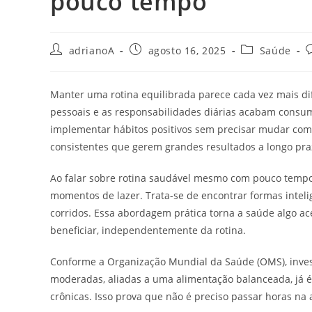
pouco tempo
Autor
Post
Categoria
C
adrianoA
agosto 16, 2025
Saúde
do
publicado:
do
d
post:
post:
p
Manter uma rotina equilibrada parece cada vez mais d
pessoais e as responsabilidades diárias acabam consumi
implementar hábitos positivos sem precisar mudar co
consistentes que gerem grandes resultados a longo pra
Ao falar sobre rotina saudável mesmo com pouco tempo,
momentos de lazer. Trata-se de encontrar formas intel
corridos. Essa abordagem prática torna a saúde algo ac
beneficiar, independentemente da rotina.
Conforme a Organização Mundial da Saúde (OMS), inves
moderadas, aliadas a uma alimentação balanceada, já é 
crônicas. Isso prova que não é preciso passar horas na a