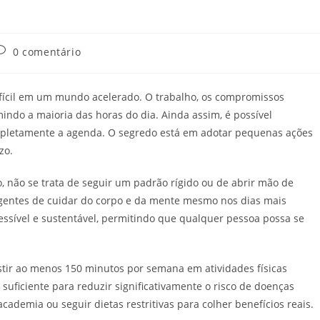
omentários
0 comentário
o
ost:
ifícil em um mundo acelerado. O trabalho, os compromissos
ndo a maioria das horas do dia. Ainda assim, é possível
mpletamente a agenda. O segredo está em adotar pequenas ações
zo.
 não se trata de seguir um padrão rígido ou de abrir mão de
igentes de cuidar do corpo e da mente mesmo nos dias mais
essível e sustentável, permitindo que qualquer pessoa possa se
tir ao menos 150 minutos por semana em atividades físicas
suficiente para reduzir significativamente o risco de doenças
cademia ou seguir dietas restritivas para colher benefícios reais.