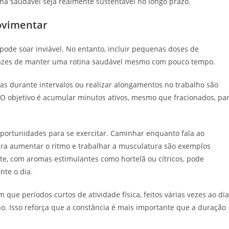
tina saudável seja realmente sustentável no longo prazo.
ovimentar
pode soar inviável. No entanto, incluir pequenas doses de
cazes de manter uma rotina saudável mesmo com pouco tempo.
as durante intervalos ou realizar alongamentos no trabalho são
 O objetivo é acumular minutos ativos, mesmo que fracionados, pa
oportunidades para se exercitar. Caminhar enquanto fala ao
ara aumentar o ritmo e trabalhar a musculatura são exemplos
, com aromas estimulantes como hortelã ou cítricos, pode
nte o dia.
que períodos curtos de atividade física, feitos várias vezes ao dia
o. Isso reforça que a constância é mais importante que a duração