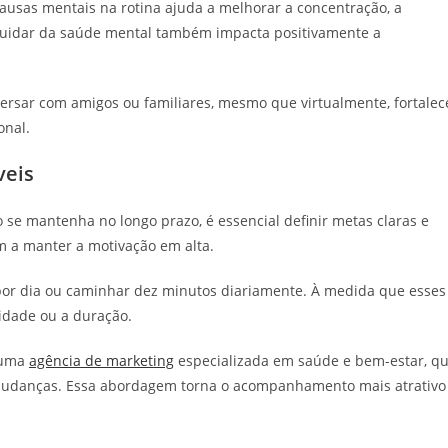
pausas mentais na rotina ajuda a melhorar a concentração, a
e cuidar da saúde mental também impacta positivamente a
versar com amigos ou familiares, mesmo que virtualmente, fortalec
onal.
veis
e mantenha no longo prazo, é essencial definir metas claras e
am a manter a motivação em alta.
or dia ou caminhar dez minutos diariamente. À medida que esses
idade ou a duração.
 uma
agência de marketing
especializada em saúde e bem-estar, q
r mudanças. Essa abordagem torna o acompanhamento mais atrativo