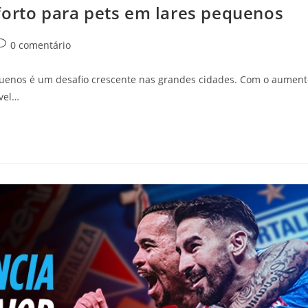
forto para pets em lares pequenos
omentários
0 comentário
o
ost:
equenos é um desafio crescente nas grandes cidades. Com o aument
ível…