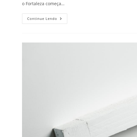
o Fortaleza começa…
Fortaleza
Continue Lendo
E
Cassino:
Como
O
Patrocínio
Afeta
O
Planejamento
Para
Novas
Temporadas