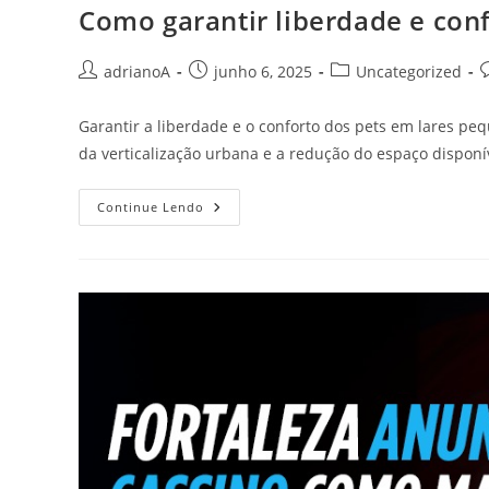
Como garantir liberdade e con
Autor
Post
Categoria
C
adrianoA
junho 6, 2025
Uncategorized
do
publicado:
do
d
post:
post:
p
Garantir a liberdade e o conforto dos pets em lares p
da verticalização urbana e a redução do espaço dispon
Como
Continue Lendo
Garantir
Liberdade
E
Conforto
Para
Pets
Em
Lares
Pequenos