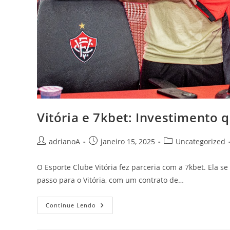
Vitória e 7kbet: Investimento
Autor
Post
Categoria
adrianoA
janeiro 15, 2025
Uncategorized
do
publicado:
do
post:
post:
O Esporte Clube Vitória fez parceria com a 7kbet. Ela 
passo para o Vitória, com um contrato de…
Vitória
Continue Lendo
E
7kbet:
Investimento