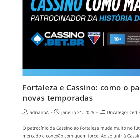
Fortaleza e Cassino: como o pa
novas temporadas
Autor
Post
Categoria
adrianoA
janeiro 31, 2025
Uncategorized
do
publicado:
do
post:
post:
O patrocínio da Cassino ao Fortaleza muda muito no fute
mercado e conexão com quem torce. Ao se unir à Cassin