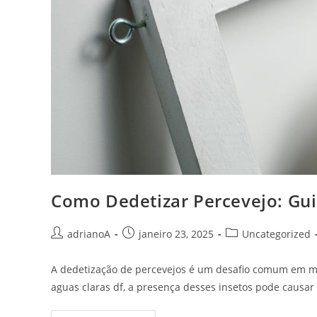
Como Dedetizar Percevejo: Gu
Autor
Post
Categoria
adrianoA
janeiro 23, 2025
Uncategorized
do
publicado:
do
post:
post:
A dedetização de percevejos é um desafio comum em mu
aguas claras df, a presença desses insetos pode causa