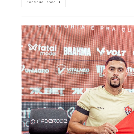
Como
Continue Lendo
Dedetizar
Percevejo:
Guia
Completo