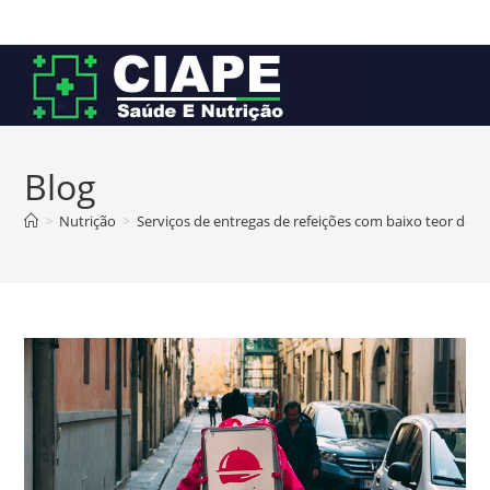
Ir
para
o
conteúdo
Blog
>
Nutrição
>
Serviços de entregas de refeições com baixo teor de c