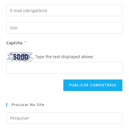
nome
Digite
ou
seu
nome
endereço
Digite
de
de
o
usuário
e-
URL
para
Captcha
*
mail
do
comentar
para
seu
Type the text displayed above:
comentar
site
(opcional)
Procurar No Site