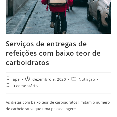
Serviços de entregas de
refeições com baixo teor de
carboidratos
Autor
Post
Categoria
ape
dezembro 9, 2020
Nutrição
do
publicado:
do
Comentários
0 comentário
post:
post:
do
post:
As dietas com baixo teor de carboidratos limitam o número
de carboidratos que uma pessoa ingere.