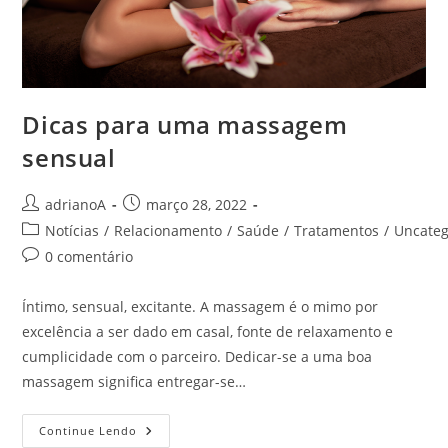
Dicas para uma massagem
sensual
Autor
Post
adrianoA
março 28, 2022
do
publicado:
Categoria
Notícias
/
Relacionamento
/
Saúde
/
Tratamentos
/
Uncateg
post:
do
Comentários
0 comentário
post:
do
post:
Íntimo, sensual, excitante. A massagem é o mimo por
excelência a ser dado em casal, fonte de relaxamento e
cumplicidade com o parceiro. Dedicar-se a uma boa
massagem significa entregar-se…
Dicas
Continue Lendo
Para