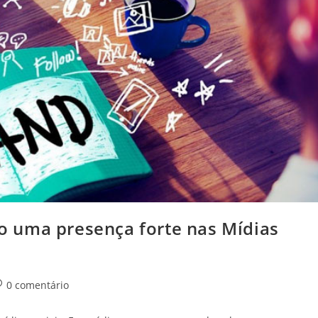
 uma presença forte nas Mídias
omentários
0 comentário
o
st: