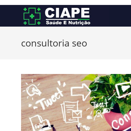
Ir
para
o
conteúdo
consultoria seo