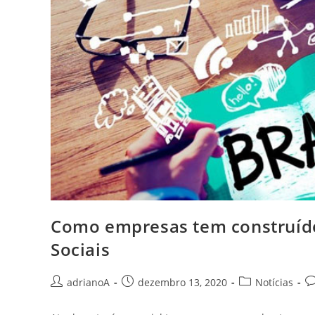
Como empresas tem construído
Sociais
Autor
Post
Categoria
C
adrianoA
dezembro 13, 2020
Notícias
do
publicado:
do
d
post:
post:
po