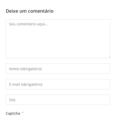
Deixe um comentário
Comentário
Digite
seu
nome
Digite
ou
seu
nome
endereço
Digite
de
de
o
usuário
e-
URL
para
Captcha
*
mail