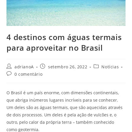
4 destinos com águas termais
para aproveitar no Brasil
Autor
Post
Categoria
adrianoA
setembro 26, 2022
Notícias
do
publicado:
do
Comentários
0 comentário
post:
post:
do
post:
O Brasil é um país enorme, com dimensões continentais,
que abriga inúmeros lugares incríveis para se conhecer.
Um deles são as águas termais, que são aquecidas através
de dois processos. Um deles é pela ação de vulcões e, o
outro, pelo calor da própria terra – também conhecido
como geotermia.