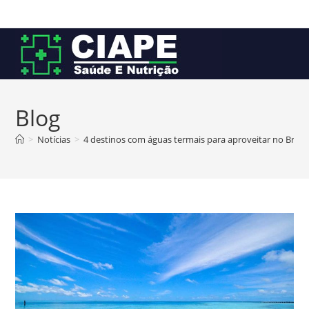
Ir
para
o
conteúdo
Blog
>
Notícias
>
4 destinos com águas termais para aproveitar no Brasil