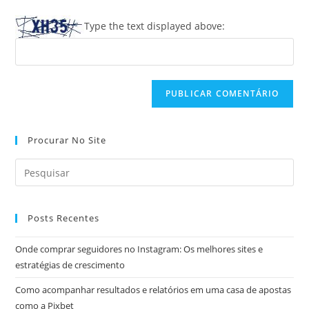
do
comentar
para
seu
Type the text displayed above:
comentar
site
(opcional)
Procurar No Site
Posts Recentes
Onde comprar seguidores no Instagram: Os melhores sites e
estratégias de crescimento
Como acompanhar resultados e relatórios em uma casa de apostas
como a Pixbet