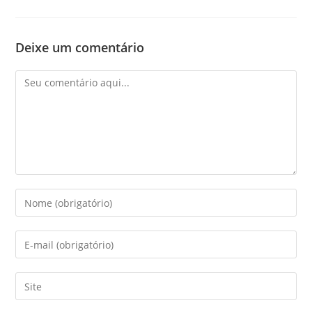
Deixe um comentário
Comentário
Digite
seu
nome
Digite
ou
seu
nome
endereço
Digite
de
de
o
usuário
e-