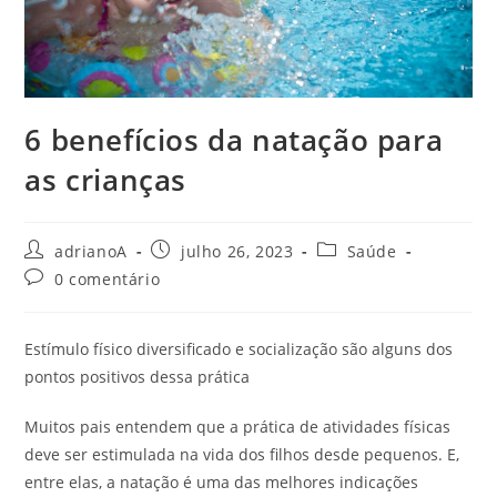
6 benefícios da natação para
as crianças
Autor
Post
Categoria
adrianoA
julho 26, 2023
Saúde
do
publicado:
do
Comentários
0 comentário
post:
post:
do
post:
Estímulo físico diversificado e socialização são alguns dos
pontos positivos dessa prática
Muitos pais entendem que a prática de atividades físicas
deve ser estimulada na vida dos filhos desde pequenos. E,
entre elas, a natação é uma das melhores indicações