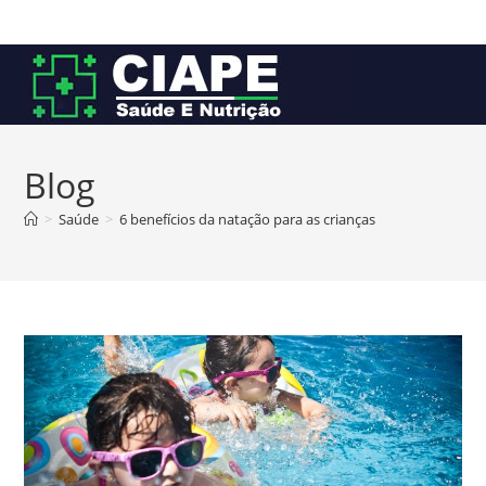
Ir
para
o
conteúdo
Blog
>
Saúde
>
6 benefícios da natação para as crianças