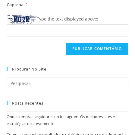
URL
para
Captcha
*
mail
do
comentar
para
seu
Type the text displayed above:
comentar
site
(opcional)
Procurar No Site
Posts Recentes
Onde comprar seguidores no Instagram: Os melhores sites e
estratégias de crescimento
Como acompanhar resultados e relatórios em uma casa de apostas