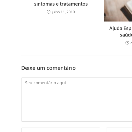
sintomas e tratamentos
julho 11, 2019
Ajuda Espi
saúde
Deixe um comentário
Comentário
Digite
Digite