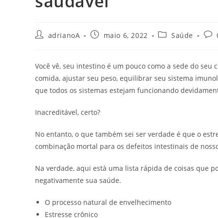
saudável
Autor
Post
Categoria
Com
adrianoA
maio 6, 2022
Saúde
do
publicado:
do
do
post:
post:
post
Você vê, seu intestino é um pouco como a sede do seu co
comida, ajustar seu peso, equilibrar seu sistema imunol
que todos os sistemas estejam funcionando devidamen
Inacreditável, certo?
No entanto, o que também sei ser verdade é que o estr
combinação mortal para os defeitos intestinais de nos
Na verdade, aqui está uma lista rápida de coisas que po
negativamente sua saúde.
O processo natural de envelhecimento
Estresse crônico