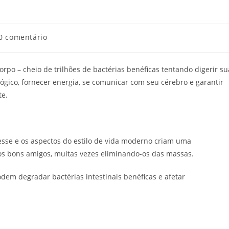
entários
0 comentário
:
rpo – cheio de trilhões de bactérias benéficas tentando digerir su
ógico, fornecer energia, se comunicar com seu cérebro e garantir
te.
esse e os aspectos do estilo de vida moderno criam uma
sos bons amigos, muitas vezes eliminando-os das massas.
dem degradar bactérias intestinais benéficas e afetar