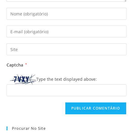
Digite
seu
nome
Digite
ou
seu
nome
endereço
Digite
de
de
o
usuário
e-
URL
para
Captcha
*
mail
do
comentar
para
seu
Type the text displayed above:
comentar
site
(opcional)
Procurar No Site