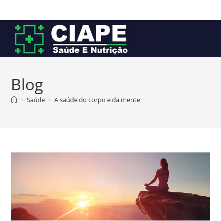
Ir
para
o
conteúdo
Blog
>
Saúde
>
A saúde do corpo e da mente