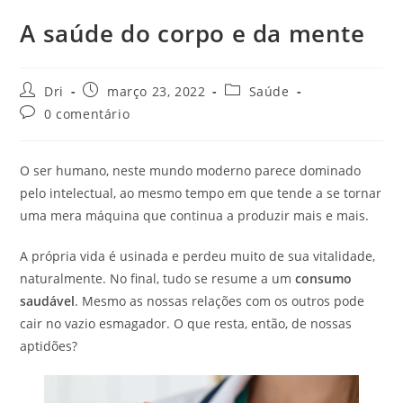
A saúde do corpo e da mente
Autor
Post
Categoria
Dri
março 23, 2022
Saúde
do
publicado:
do
Comentários
0 comentário
post:
post:
do
post:
O ser humano, neste mundo moderno parece dominado
pelo intelectual, ao mesmo tempo em que tende a se tornar
uma mera máquina que continua a produzir mais e mais.
A própria vida é usinada e perdeu muito de sua vitalidade,
naturalmente. No final, tudo se resume a um
consumo
saudável
. Mesmo as nossas relações com os outros pode
cair no vazio esmagador. O que resta, então, de nossas
aptidões?