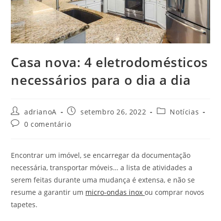
Casa nova: 4 eletrodomésticos
necessários para o dia a dia
Autor
Post
Categoria
adrianoA
setembro 26, 2022
Notícias
do
publicado:
do
Comentários
0 comentário
post:
post:
do
post:
Encontrar um imóvel, se encarregar da documentação
necessária, transportar móveis… a lista de atividades a
serem feitas durante uma mudança é extensa, e não se
resume a garantir um
micro-ondas inox
ou comprar novos
tapetes.