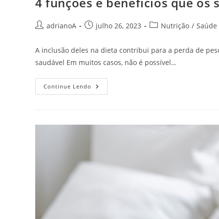
4 funções e benefícios que os
Autor
Post
Categoria
adrianoA
julho 26, 2023
Nutrição
/
Saúde
do
publicado:
do
post:
post:
A inclusão deles na dieta contribui para a perda de pe
saudável Em muitos casos, não é possível…
4
Continue Lendo
Funções
E
Benefícios
Que
Os
Shakes
E
Vitaminas
Oferecem