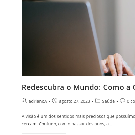
Redescubra o Mundo: Como a C
Autor
Post
Categoria
Coment
adrianoA
agosto 27, 2023
Saúde
0 c
do
publicado:
do
do
post:
post:
post:
A visão é um dos sentidos mais preciosos que possuímo
cercam. Contudo, com o passar dos anos, a…