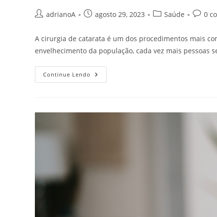
Autor
Post
Categoria
Coment
adrianoA
agosto 29, 2023
Saúde
0 c
do
publicado:
do
do
post:
post:
post:
A cirurgia de catarata é um dos procedimentos mais 
envelhecimento da população, cada vez mais pessoas s
Redescobrindo
Continue Lendo
A
Visão:
O
Impacto
Da
Cirurgia
De
Catarata
Na
Qualidade
De
Vida