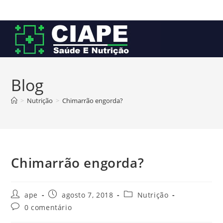
Ir
para
o
conteúdo
Blog
>
Nutrição
>
Chimarrão engorda?
Chimarrão engorda?
Autor
Post
Categoria
ape
agosto 7, 2018
Nutrição
do
publicado:
do
Comentários
0 comentário
post:
post:
do