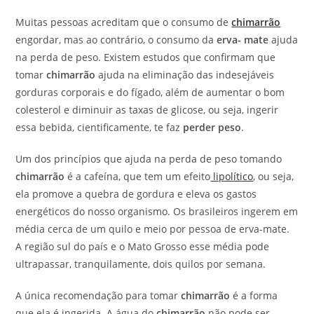
post:
Muitas pessoas acreditam que o consumo de
chimarrão
engordar, mas ao contrário, o consumo da
erva- mate
ajuda
na perda de peso. Existem estudos que confirmam que
tomar
chimarrão
ajuda na eliminação das indesejáveis
gorduras corporais e do fígado, além de aumentar o bom
colesterol e diminuir as taxas de glicose, ou seja, ingerir
essa bebida, cientificamente, te faz
perder peso
.
Um dos princípios que ajuda na perda de peso tomando
chimarrão
é a cafeína, que tem um efeito
lipolítico
, ou seja,
ela promove a quebra de gordura e eleva os gastos
energéticos do nosso organismo. Os brasileiros ingerem em
média cerca de um quilo e meio por pessoa de erva-mate.
A região sul do país e o Mato Grosso esse média pode
ultrapassar, tranquilamente, dois quilos por semana.
A única recomendação para tomar
chimarrão
é a forma
que ela é ingerida. A água do
chimarrão
não pode ser