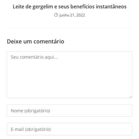
Leite de gergelim e seus benefícios instantâneos
junho 21, 2022
Deixe um comentário
Comentário
Digite
seu
nome
Digite
ou
seu
nome