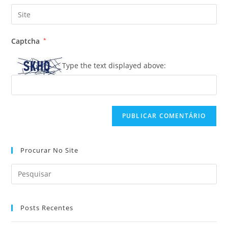
endereço
Digite
de
de
o
usuário
e-
URL
para
Captcha
*
mail
do
comentar
para
seu
Type the text displayed above:
comentar
site
(opcional)
Procurar No Site
Posts Recentes