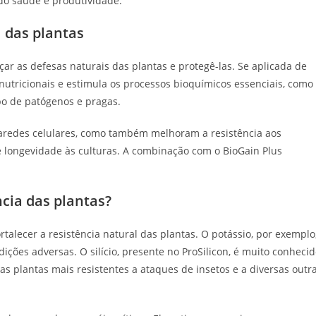
ndo saúde e produtividade.
l das plantas
ar as defesas naturais das plantas e protegê-las. Se aplicada de
 nutricionais e estimula os processos bioquímicos essenciais, como
po de patógenos e pragas.
paredes celulares, como também melhoram a resistência aos
e longevidade às culturas. A combinação com o BioGain Plus
cia das plantas?
rtalecer a resistência natural das plantas. O potássio, por exemplo
dições adversas. O silício, presente no ProSilicon, é muito conheci
as plantas mais resistentes a ataques de insetos e a diversas outr