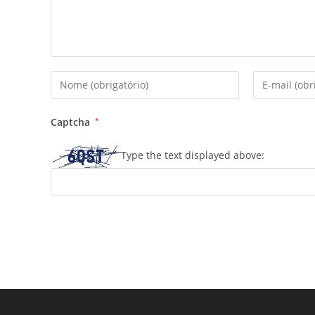
Digite
Digite
seu
seu
nome
endereço
Captcha
*
ou
de
nome
e-
Type the text displayed above:
de
mail
usuário
para
para
comentar
comentar