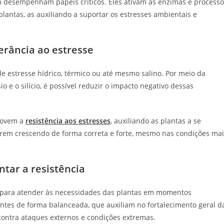
desempenham papéis críticos. Eles ativam as enzimas e processo
lantas, as auxiliando a suportar os estresses ambientais e
erância ao estresse
de estresse hídrico, térmico ou até mesmo salino. Por meio da
o e o silício, é possível reduzir o impacto negativo dessas
omovem a
resistência aos estresses
, auxiliando as plantas a se
em crescendo de forma correta e forte, mesmo nas condições mai
ntar a resistência
 para atender às necessidades das plantas em momentos
entes de forma balanceada, que auxiliam no fortalecimento geral d
 contra ataques externos e condições extremas.