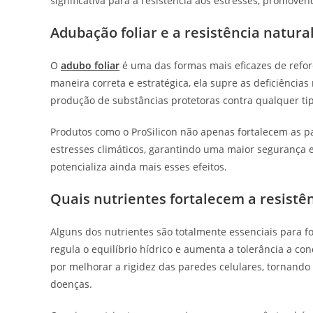
significativa para a resistência aos estresses, promove
Adubação foliar e a resistência natura
O
adubo foliar
é uma das formas mais eficazes de reforç
maneira correta e estratégica, ela supre as deficiências
produção de substâncias protetoras contra qualquer ti
Produtos como o ProSilicon não apenas fortalecem as 
estresses climáticos, garantindo uma maior segurança 
potencializa ainda mais esses efeitos.
Quais nutrientes fortalecem a resistên
Alguns dos nutrientes são totalmente essenciais para fo
regula o equilíbrio hídrico e aumenta a tolerância a con
por melhorar a rigidez das paredes celulares, tornando 
doenças.