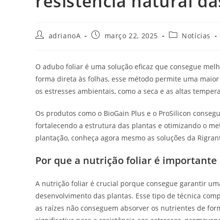
resistência natural da
Autor
Post
Categoria
adrianoA
março 22, 2025
Notícias
do
publicado:
do
post:
post:
O adubo foliar é uma solução eficaz que consegue melho
forma direta às folhas, esse método permite uma maior 
os estresses ambientais, como a seca e as altas temper
Os produtos como o BioGain Plus e o ProSilicon cons
fortalecendo a estrutura das plantas e otimizando o met
plantação, conheça agora mesmo as soluções da Rigran
Por que a nutrição foliar é importante
A nutrição foliar é crucial porque consegue garantir um
desenvolvimento das plantas. Esse tipo de técnica co
as raízes não conseguem absorver os nutrientes de form