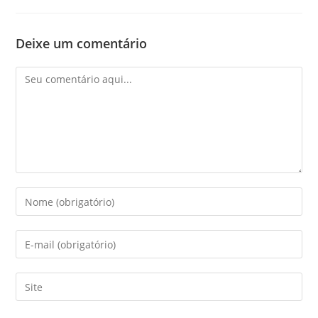
Deixe um comentário
Comentário
Digite
seu
nome
Digite
ou
seu
nome
endereço
Digite
de
de
o
usuário
e-
URL