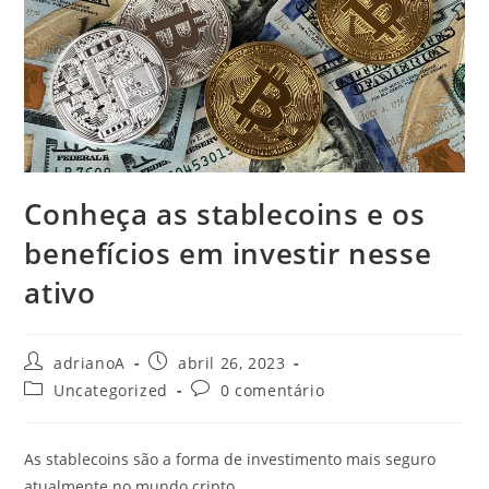
Conheça as stablecoins e os
benefícios em investir nesse
ativo
Autor
Post
adrianoA
abril 26, 2023
do
publicado:
Categoria
Comentários
Uncategorized
0 comentário
post:
do
do
post:
post:
As stablecoins são a forma de investimento mais seguro
atualmente no mundo cripto