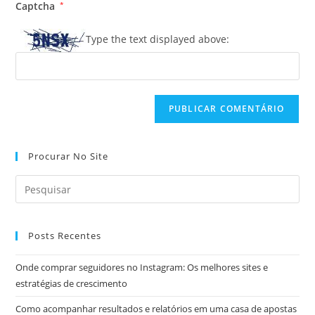
para
Captcha
*
mail
do
comentar
para
seu
Type the text displayed above:
comentar
site
(opcional)
Procurar No Site
Posts Recentes
Onde comprar seguidores no Instagram: Os melhores sites e
estratégias de crescimento
Como acompanhar resultados e relatórios em uma casa de apostas