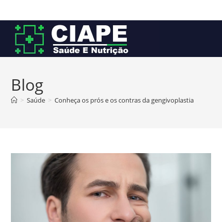
Ir
para
o
conteúdo
Blog
>
Saúde
>
Conheça os prós e os contras da gengivoplastia