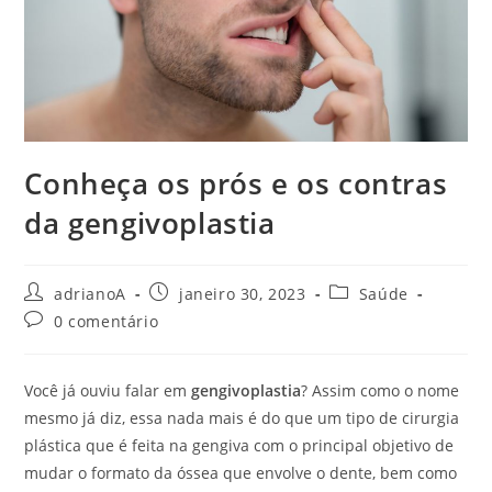
Conheça os prós e os contras
da gengivoplastia
Autor
Post
Categoria
adrianoA
janeiro 30, 2023
Saúde
do
publicado:
do
Comentários
0 comentário
post:
post:
do
post:
Você já ouviu falar em
gengivoplastia
? Assim como o nome
mesmo já diz, essa nada mais é do que um tipo de cirurgia
plástica que é feita na gengiva com o principal objetivo de
mudar o formato da óssea que envolve o dente, bem como