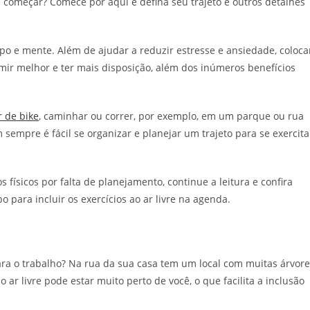
e começar? Comece por aqui e defina seu trajeto e outros detalhes
corpo e mente. Além de ajudar a reduzir estresse e ansiedade, coloca
ir melhor e ter mais disposição, além dos inúmeros benefícios
 de bike
, caminhar ou correr, por exemplo, em um parque ou rua
mpre é fácil se organizar e planejar um trajeto para se exercita
s físicos por falta de planejamento, continue a leitura e confira
o para incluir os exercícios ao ar livre na agenda.
a o trabalho? Na rua da sua casa tem um local com muitas árvore
 ar livre pode estar muito perto de você, o que facilita a inclusão