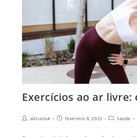
Exercícios ao ar livre
Autor
Post
Categoria
adrianoA
fevereiro 8, 2023
Saúde
do
publicado:
do
post:
post: