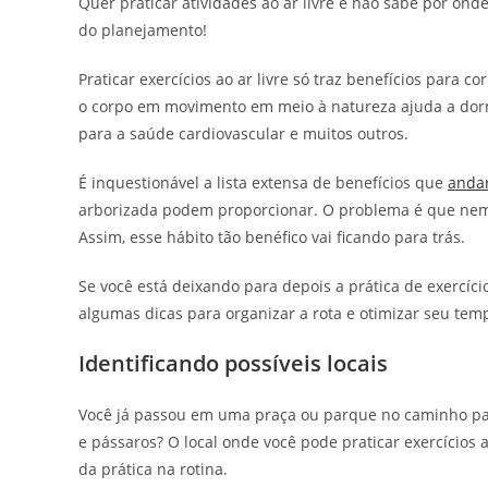
Quer praticar atividades ao ar livre e não sabe por ond
do planejamento!
Praticar exercícios ao ar livre só traz benefícios para 
o corpo em movimento em meio à natureza ajuda a dorm
para a saúde cardiovascular e muitos outros.
É inquestionável a lista extensa de benefícios que
andar
arborizada podem proporcionar. O problema é que nem se
Assim, esse hábito tão benéfico vai ficando para trás.
Se você está deixando para depois a prática de exercício
algumas dicas para organizar a rota e otimizar seu temp
Identificando possíveis locais
Você já passou em uma praça ou parque no caminho par
e pássaros? O local onde você pode praticar exercícios ao
da prática na rotina.