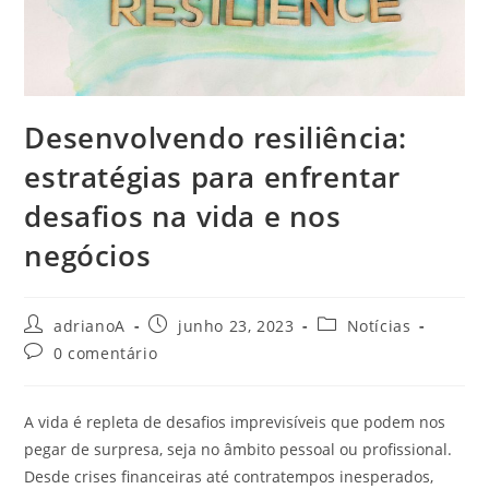
Desenvolvendo resiliência:
estratégias para enfrentar
desafios na vida e nos
negócios
Autor
Post
Categoria
adrianoA
junho 23, 2023
Notícias
do
publicado:
do
Comentários
0 comentário
post:
post:
do
post:
A vida é repleta de desafios imprevisíveis que podem nos
pegar de surpresa, seja no âmbito pessoal ou profissional.
Desde crises financeiras até contratempos inesperados,