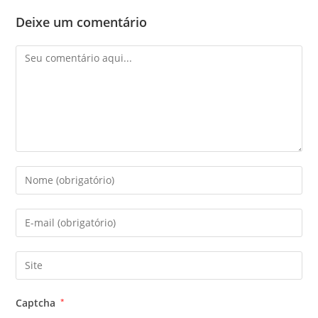
Deixe um comentário
Comentário
Digite
seu
nome
Digite
ou
seu
nome
endereço
Digite
de
de
o
usuário
e-
URL
para
Captcha
*
mail
do
comentar