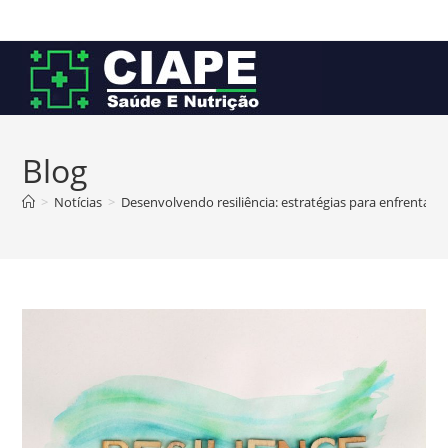
Ir
para
o
conteúdo
Blog
>
Notícias
>
Desenvolvendo resiliência: estratégias para enfrentar d