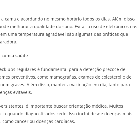
a a cama e acordando no mesmo horário todos os dias. Além disso,
pode melhorar a qualidade do sono. Evitar o uso de eletrônicos na
 em uma temperatura agradável são algumas das práticas que
aradora.
s com a saúde
eck-ups regulares é fundamental para a detecção precoce de
xames preventivos, como mamografias, exames de colesterol e de
ornem graves. Além disso, manter a vacinação em dia, tanto para
enças evitáveis.
rsistentes, é importante buscar orientação médica. Muitos
cia quando diagnosticados cedo. Isso inclui desde doenças mais
s, como câncer ou doenças cardíacas.