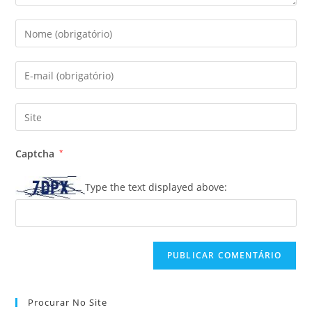
Digite
seu
nome
Digite
ou
seu
nome
endereço
Digite
de
de
o
usuário
e-
URL
para
Captcha
*
mail
do
comentar
para
seu
Type the text displayed above:
comentar
site
(opcional)
Procurar No Site