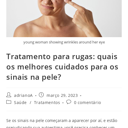
young woman showing wrinkles around her eye
Tratamento para rugas: quais
os melhores cuidados para os
sinais na pele?
Autor
Post
adrianoA
março 29, 2023
do
publicado:
Categoria
Comentários
Saúde
/
Tratamentos
0 comentário
post:
do
do
post:
post:
Se os sinais na pele começaram a aparecer por aí, e estão
prejudicando sua autoestima, você precisa conhecer um