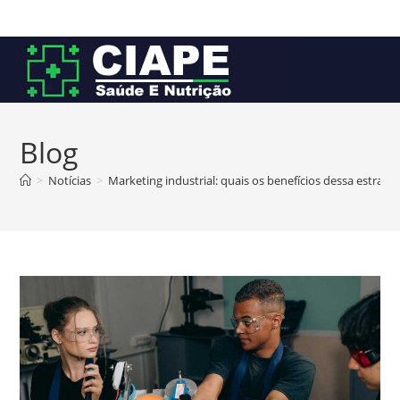
Ir
para
o
conteúdo
Blog
>
Notícias
>
Marketing industrial: quais os benefícios dessa estratég