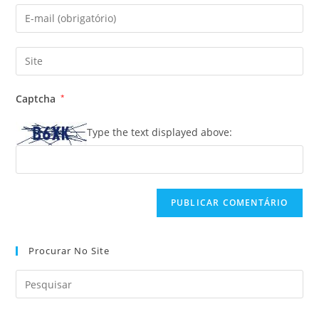
nome
Digite
ou
seu
nome
endereço
Digite
de
de
o
usuário
e-
URL
para
Captcha
*
mail
do
comentar
para
seu
Type the text displayed above:
comentar
site
(opcional)
Procurar No Site