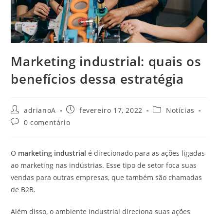
Marketing industrial: quais os
benefícios dessa estratégia
Autor
Post
Categoria
adrianoA
fevereiro 17, 2022
Notícias
do
publicado:
do
Comentários
0 comentário
post:
post:
do
post:
O
marketing industrial
é direcionado para as ações ligadas
ao marketing nas indústrias. Esse tipo de setor foca suas
vendas para outras empresas, que também são chamadas
de B2B.
Além disso, o ambiente industrial direciona suas ações