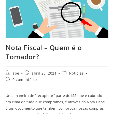
Nota Fiscal – Quem é o
Tomador?
Autor
Post
Categoria
ape
abril 28, 2021
Notícias
do
publicado:
do
Comentários
0 comentário
post:
post:
do
post:
Uma maneira de “recuperar” parte do ISS que é cobrado
em cima de tudo que compramos, é através da Nota Fiscal.
É um documento que também comprova nossas compras,