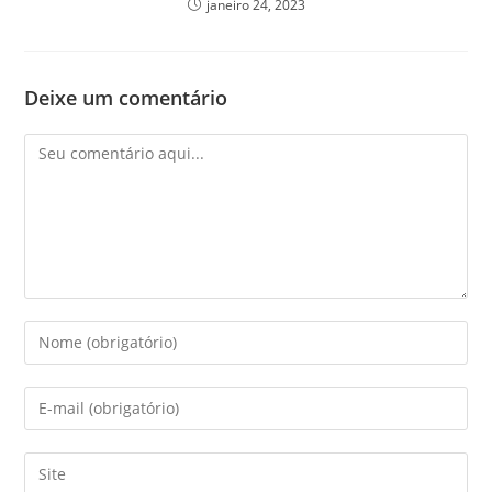
janeiro 24, 2023
Deixe um comentário
Comentário
Digite
seu
nome
Digite
ou
seu
nome
endereço
Digite
de
de