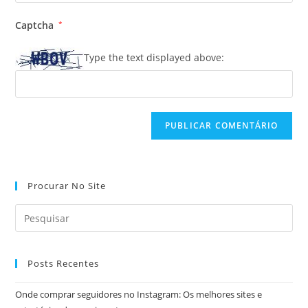
o
usuário
e-
URL
para
Captcha
*
mail
do
comentar
para
seu
Type the text displayed above:
comentar
site
(opcional)
Procurar No Site
Posts Recentes
Onde comprar seguidores no Instagram: Os melhores sites e