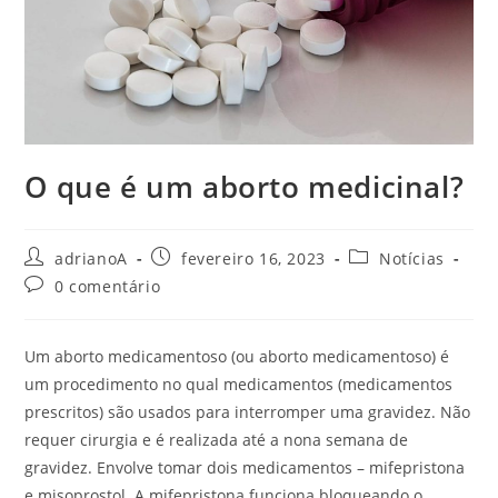
O que é um aborto medicinal?
Autor
Post
Categoria
adrianoA
fevereiro 16, 2023
Notícias
do
publicado:
do
Comentários
0 comentário
post:
post:
do
post:
Um aborto medicamentoso (ou aborto medicamentoso) é
um procedimento no qual medicamentos (medicamentos
prescritos) são usados ​​para interromper uma gravidez. Não
requer cirurgia e é realizada até a nona semana de
gravidez. Envolve tomar dois medicamentos – mifepristona
e misoprostol. A mifepristona funciona bloqueando o