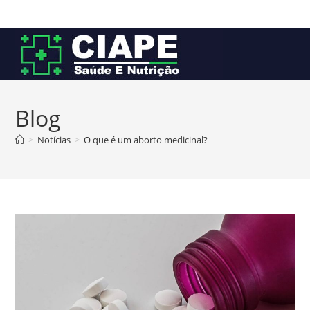
Ir
para
o
conteúdo
Blog
>
Notícias
>
O que é um aborto medicinal?