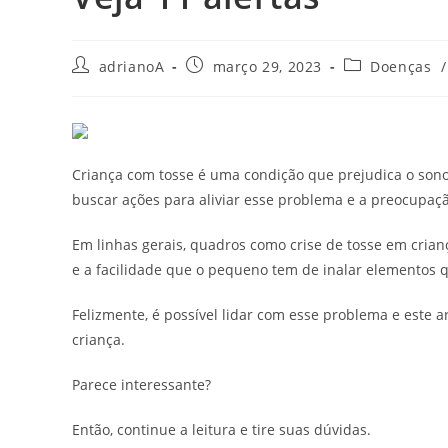
Autor
Post
Categoria
adrianoA
março 29, 2023
Doenças
/
do
publicado:
do
post:
post:
Criança com tosse é uma condição que prejudica o sono
buscar ações para aliviar esse problema e a preocupaçã
Em linhas gerais, quadros como crise de tosse em cria
e a facilidade que o pequeno tem de inalar elementos q
Felizmente, é possível lidar com esse problema e este ar
criança.
Parece interessante?
Então, continue a leitura e tire suas dúvidas.