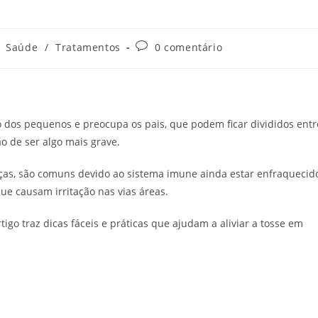
Comentários
Saúde
/
Tratamentos
0 comentário
do
post:
 dos pequenos e preocupa os pais, que podem ficar divididos entr
o de ser algo mais grave.
nças, são comuns devido ao sistema imune ainda estar enfraquecid
ue causam irritação nas vias áreas.
tigo traz dicas fáceis e práticas que ajudam a aliviar a tosse em