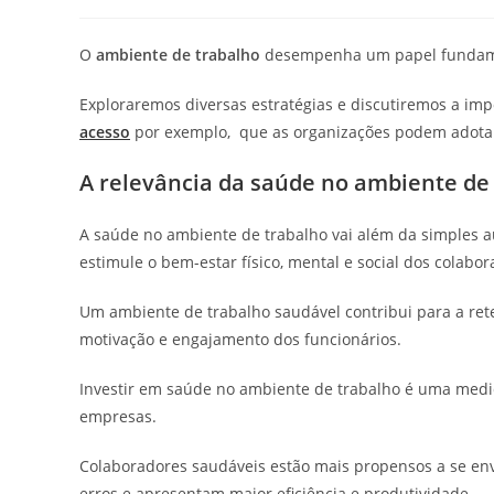
do
publicado:
do
post:
post:
O
ambiente de trabalho
desempenha um papel fundame
Exploraremos diversas estratégias e discutiremos a im
acesso
por exemplo, que as organizações podem adotar
A relevância da saúde no ambiente de
A saúde no ambiente de trabalho vai além da simples a
estimule o bem-estar físico, mental e social dos colabo
Um ambiente de trabalho saudável contribui para a reten
motivação e engajamento dos funcionários.
Investir em saúde no ambiente de trabalho é uma medid
empresas.
Colaboradores saudáveis estão mais propensos a se en
erros e apresentam maior eficiência e produtividade.