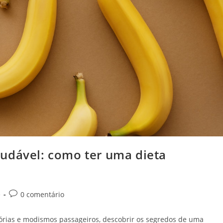
udável: como ter uma dieta
Comentários
e
0 comentário
do
post:
rias e modismos passageiros, descobrir os segredos de uma