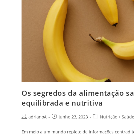
Os segredos da alimentação sa
equilibrada e nutritiva
Autor
Post
Categoria
adrianoA
junho 23, 2023
Nutrição
/
Saúd
do
publicado:
do
post:
post:
Em meio a um mundo repleto de informações contraditó