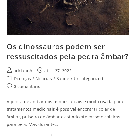
Os dinossauros podem ser
ressuscitados pela pedra âmbar?
Autor
Post
adrianoA
abril 27, 2022
do
publicado:
Categoria
Doenças
/
Notícias
/
Saúde
/
Uncategorized
post:
do
Comentários
0 comentário
post:
do
post:
A pedra de âmbar nos tempos atuais é muito usada para
tratamentos medicinais é possível encontrar colar de
âmbar, pulseira de âmbar existindo até mesmo coleiras
para pets. Mas durante…