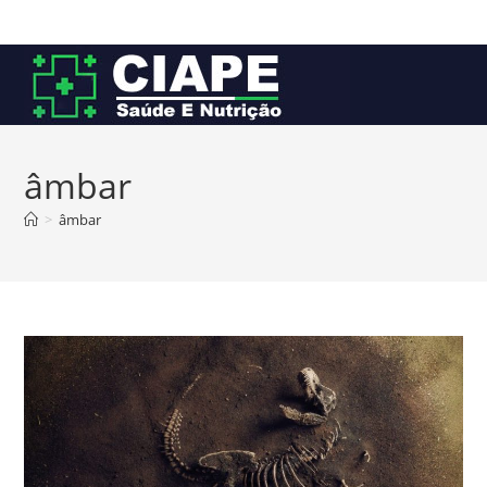
Ir
para
o
conteúdo
âmbar
>
âmbar