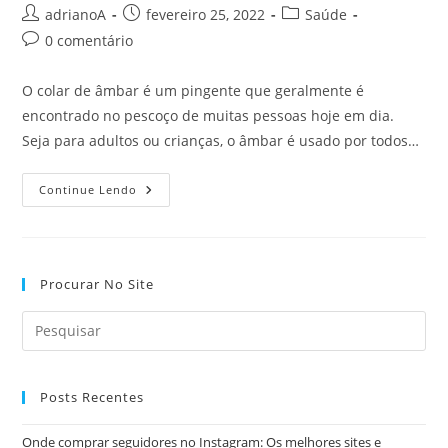
Autor
Post
Categoria
adrianoA
fevereiro 25, 2022
Saúde
do
publicado:
do
Comentários
0 comentário
post:
post:
do
post:
O colar de âmbar é um pingente que geralmente é
encontrado no pescoço de muitas pessoas hoje em dia.
Seja para adultos ou crianças, o âmbar é usado por todos…
Em
Continue Lendo
Quais
Momentos
É
Útil
Colocar
Um
Procurar No Site
Colar
De
Âmbar
No
Bebê?
Posts Recentes
Onde comprar seguidores no Instagram: Os melhores sites e