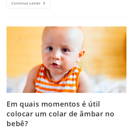
Os
Continue Lendo
Dinossauros
Podem
Ser
Ressuscitados
Pela
Pedra
Âmbar?
Em quais momentos é útil
colocar um colar de âmbar no
bebê?