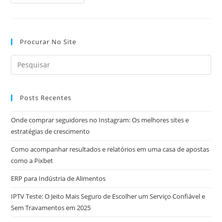
Importância
Do
Autocuidado:
Como
Priorizar
Sua
Procurar No Site
Saúde
Física
E
Mental
Posts Recentes
Onde comprar seguidores no Instagram: Os melhores sites e
estratégias de crescimento
Como acompanhar resultados e relatórios em uma casa de apostas
como a Pixbet
ERP para Indústria de Alimentos
IPTV Teste: O Jeito Mais Seguro de Escolher um Serviço Confiável e
Sem Travamentos em 2025