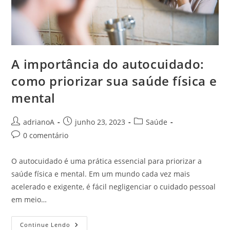
A importância do autocuidado:
como priorizar sua saúde física e
mental
Autor
Post
Categoria
adrianoA
junho 23, 2023
Saúde
do
publicado:
do
Comentários
0 comentário
post:
post:
do
post:
O autocuidado é uma prática essencial para priorizar a
saúde física e mental. Em um mundo cada vez mais
acelerado e exigente, é fácil negligenciar o cuidado pessoal
em meio…
A
Continue Lendo