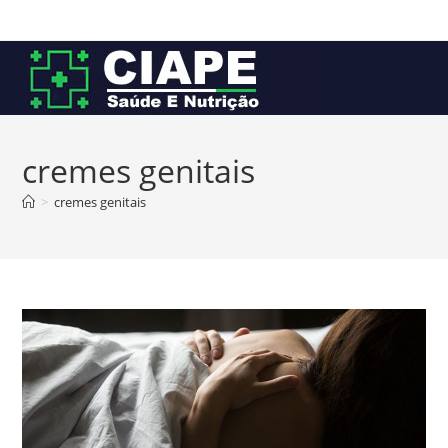
Ir
para
o
conteúdo
cremes genitais
>
cremes genitais