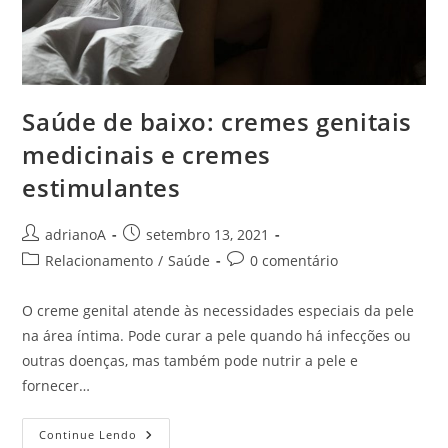
Saúde de baixo: cremes genitais
medicinais e cremes
estimulantes
Autor
Post
adrianoA
setembro 13, 2021
do
publicado:
Categoria
Comentários
Relacionamento
/
Saúde
0 comentário
post:
do
do
post:
post:
O creme genital atende às necessidades especiais da pele
na área íntima. Pode curar a pele quando há infecções ou
outras doenças, mas também pode nutrir a pele e
fornecer…
Saúde
Continue Lendo