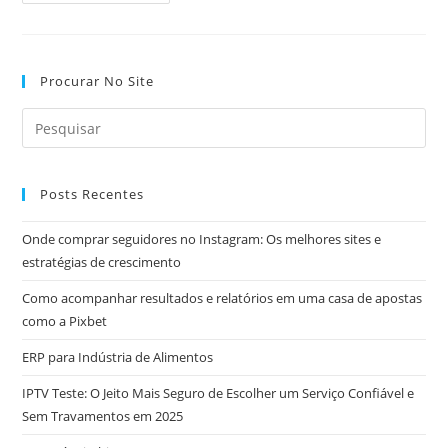
De
Baixo:
Cremes
Genitais
Medicinais
E
Procurar No Site
Cremes
Estimulantes
Posts Recentes
Onde comprar seguidores no Instagram: Os melhores sites e
estratégias de crescimento
Como acompanhar resultados e relatórios em uma casa de apostas
como a Pixbet
ERP para Indústria de Alimentos
IPTV Teste: O Jeito Mais Seguro de Escolher um Serviço Confiável e
Sem Travamentos em 2025