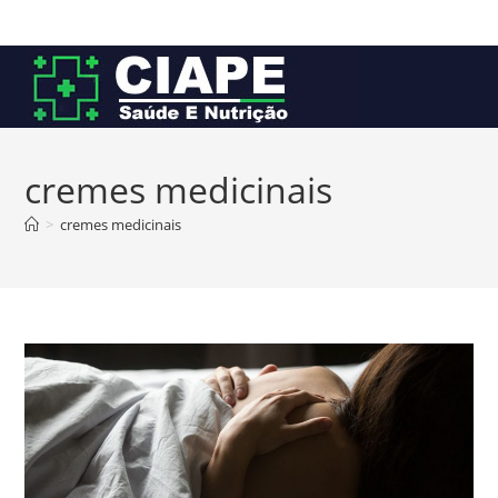
Ir
para
o
conteúdo
cremes medicinais
>
cremes medicinais