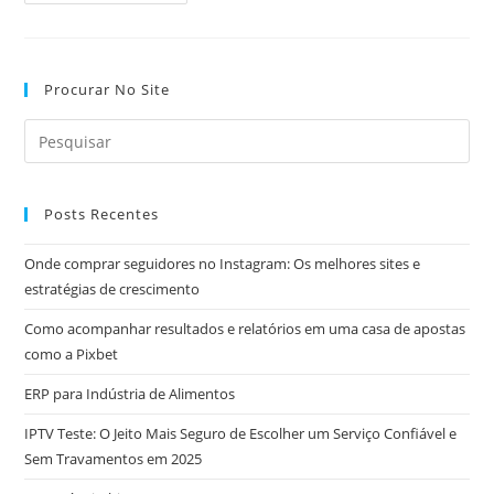
De
Baixo:
Cremes
Genitais
Medicinais
E
Procurar No Site
Cremes
Estimulantes
Posts Recentes
Onde comprar seguidores no Instagram: Os melhores sites e
estratégias de crescimento
Como acompanhar resultados e relatórios em uma casa de apostas
como a Pixbet
ERP para Indústria de Alimentos
IPTV Teste: O Jeito Mais Seguro de Escolher um Serviço Confiável e
Sem Travamentos em 2025