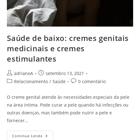
Saúde de baixo: cremes genitais
medicinais e cremes
estimulantes
Autor
Post
adrianoA
setembro 13, 2021
do
publicado:
Categoria
Comentários
Relacionamento
/
Saúde
0 comentário
post:
do
do
post:
post:
O creme genital atende às necessidades especiais da pele
na área íntima. Pode curar a pele quando há infecções ou
outras doenças, mas também pode nutrir a pele e
fornecer…
Saúde
Continue Lendo