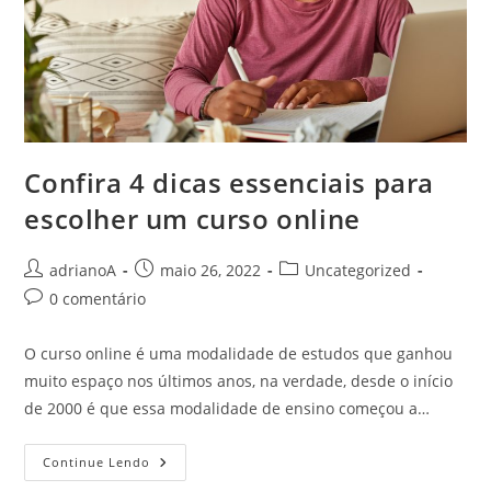
Confira 4 dicas essenciais para
escolher um curso online
Autor
Post
Categoria
adrianoA
maio 26, 2022
Uncategorized
do
publicado:
do
Comentários
0 comentário
post:
post:
do
post:
O curso online é uma modalidade de estudos que ganhou
muito espaço nos últimos anos, na verdade, desde o início
de 2000 é que essa modalidade de ensino começou a…
Confira
Continue Lendo
4