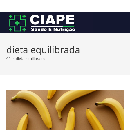
Ir
para
o
conteúdo
dieta equilibrada
>
dieta equilibrada