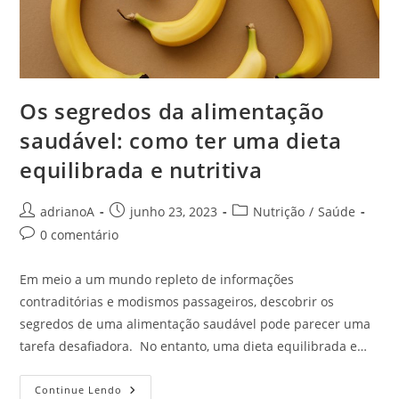
Os segredos da alimentação
saudável: como ter uma dieta
equilibrada e nutritiva
Autor
Post
Categoria
adrianoA
junho 23, 2023
Nutrição
/
Saúde
do
publicado:
do
Comentários
0 comentário
post:
post:
do
post:
Em meio a um mundo repleto de informações
contraditórias e modismos passageiros, descobrir os
segredos de uma alimentação saudável pode parecer uma
tarefa desafiadora. No entanto, uma dieta equilibrada e…
Os
Continue Lendo