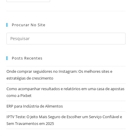
Segredos
Da
Alimentação
Saudável:
Como
Ter
Procurar No Site
Uma
Dieta
Equilibrada
E
Nutritiva
Posts Recentes
Onde comprar seguidores no Instagram: Os melhores sites e
estratégias de crescimento
Como acompanhar resultados e relatórios em uma casa de apostas
como a Pixbet
ERP para Indústria de Alimentos
IPTV Teste: O Jeito Mais Seguro de Escolher um Serviço Confiável e
Sem Travamentos em 2025