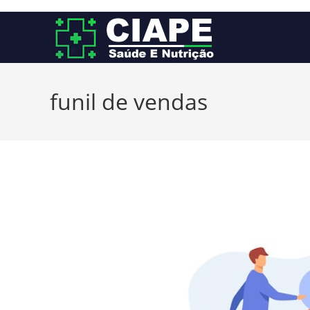
Ir
para
o
conteúdo
funil de vendas