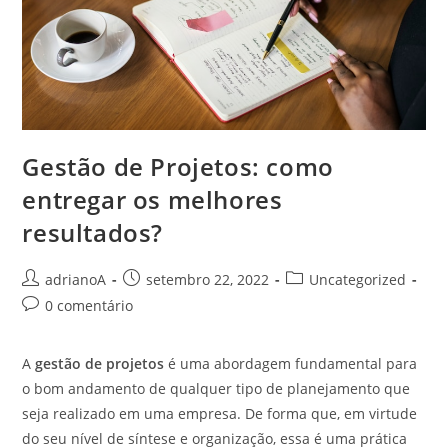
Gestão de Projetos: como
entregar os melhores
resultados?
Autor
Post
Categoria
adrianoA
setembro 22, 2022
Uncategorized
do
publicado:
do
Comentários
0 comentário
post:
post:
do
post:
A
gestão de projetos
é uma abordagem fundamental para
o bom andamento de qualquer tipo de planejamento que
seja realizado em uma empresa. De forma que, em virtude
do seu nível de síntese e organização, essa é uma prática