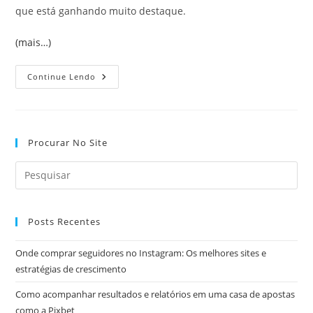
que está ganhando muito destaque.
(mais…)
Gestão
Continue Lendo
De
Projetos:
Como
Entregar
Os
Melhores
Procurar No Site
Resultados?
Posts Recentes
Onde comprar seguidores no Instagram: Os melhores sites e
estratégias de crescimento
Como acompanhar resultados e relatórios em uma casa de apostas
como a Pixbet