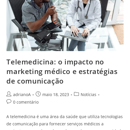
Telemedicina: o impacto no
marketing médico e estratégias
de comunicação
Autor
Post
Categoria
adrianoA
maio 18, 2023
Notícias
do
publicado:
do
Comentários
0 comentário
post:
post:
do
post:
A telemedicina é uma área da saúde que utiliza tecnologias
de comunicação para fornecer serviços médicos a