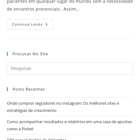
pacientes em qualquer lugar do mundo, sem a necessidade
de encontros presenciais. Assim…
Telemedicina:
Continue Lendo
O
Impacto
No
Marketing
Médico
E
Procurar No Site
Estratégias
De
Comunicação
Posts Recentes
Onde comprar seguidores no Instagram: Os melhores sites e
estratégias de crescimento
Como acompanhar resultados e relatórios em uma casa de apostas
como a Pixbet
ERP para Indústria de Alimentos