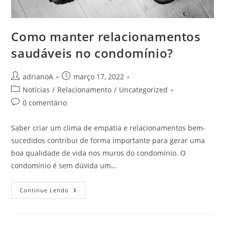
Como manter relacionamentos
saudáveis ​​no condomínio?
Autor
Post
adrianoA
março 17, 2022
do
publicado:
Categoria
Notícias
/
Relacionamento
/
Uncategorized
post:
do
Comentários
0 comentário
post:
do
post:
Saber criar um clima de empatia e relacionamentos bem-
sucedidos contribui de forma importante para gerar uma
boa qualidade de vida nos muros do condomínio. O
condomínio é sem dúvida um…
Como
Continue Lendo
Manter
Relacionamentos
Saudáveis