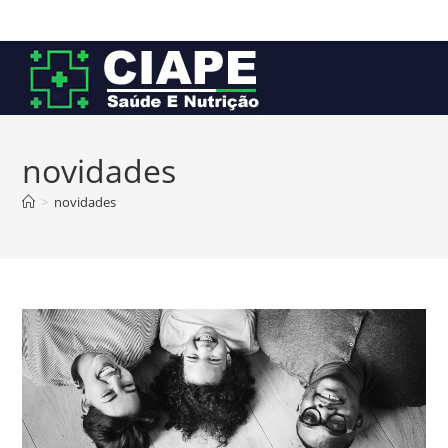
Ir
para
o
conteúdo
novidades
>
novidades