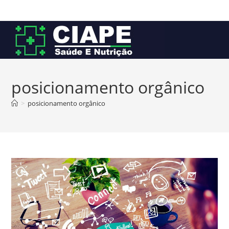
Ir
para
o
conteúdo
posicionamento orgânico
>
posicionamento orgânico