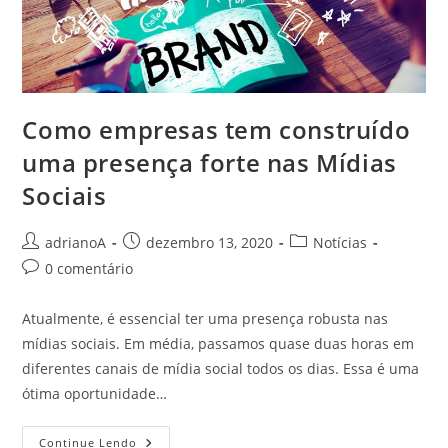
Como empresas tem construído
uma presença forte nas Mídias
Sociais
Autor
Post
Categoria
adrianoA
dezembro 13, 2020
Notícias
do
publicado:
do
Comentários
0 comentário
post:
post:
do
post:
Atualmente, é essencial ter uma presença robusta nas
mídias sociais. Em média, passamos quase duas horas em
diferentes canais de mídia social todos os dias. Essa é uma
ótima oportunidade…
Como
Continue Lendo