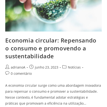
Economia circular: Repensando
o consumo e promovendo a
sustentabilidade
Autor
Post
Categoria
adrianoA
junho 23, 2023
Notícias
do
publicado:
do
Comentários
0 comentário
post:
post:
do
post:
A economia circular surge como uma abordagem inovadora
para repensar o consumo e promover a sustentabilidade.
Nesse contexto, é fundamental adotar estratégias e
práticas que promovam a eficiência na utilização…