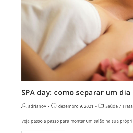
SPA day: como separar um dia p
Autor
Post
Categoria
adrianoA
dezembro 9, 2021
Saúde
/
Trat
do
publicado:
do
post:
post:
Veja passo a passo para montar um salão na sua própri