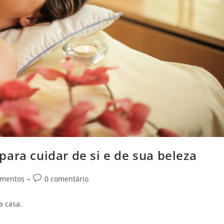
ara cuidar de si e de sua beleza
Comentários
amentos
0 comentário
do
post:
a casa.