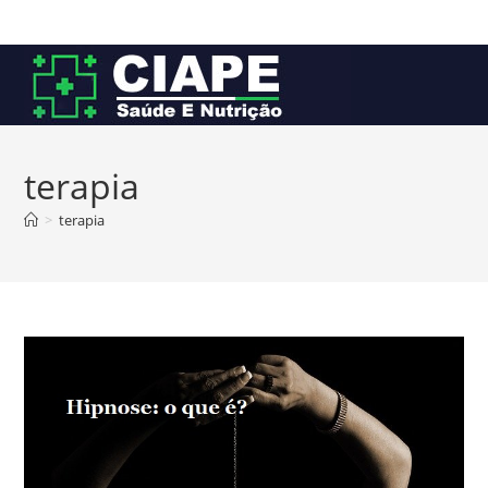
Ir
para
o
conteúdo
terapia
>
terapia