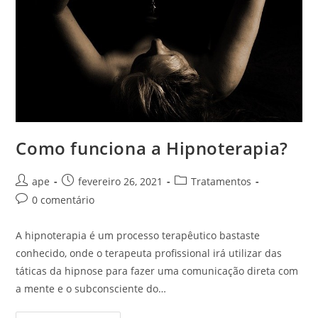
Como funciona a Hipnoterapia?
Autor
Post
Categoria
ape
fevereiro 26, 2021
Tratamentos
do
publicado:
do
Comentários
0 comentário
post:
post:
do
post:
A hipnoterapia é um processo terapêutico bastaste
conhecido, onde o terapeuta profissional irá utilizar das
táticas da hipnose para fazer uma comunicação direta com
a mente e o subconsciente do…