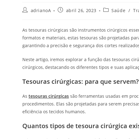
Autor
Post
Categoria
adrianoA
abril 26, 2023
Saúde
/
Tr
do
publicado:
do
post:
post:
As tesouras cirúrgicas são instrumentos cirúrgicos ess
formatos e materiais, estas tesouras são projetadas pa
garantindo a precisão e segurança dos cortes realizado
Neste artigo, iremos explorar a função das tesouras ci
cirúrgicos, destacando os diferentes tipos e suas aplica
Tesouras cirúrgicas: para que servem?
As
tesouras cirúrgicas
são ferramentas usadas em proced
procedimentos. Elas são projetadas para serem precisa
eficiência os tecidos humanos.
Quantos tipos de tesoura cirúrgica ex