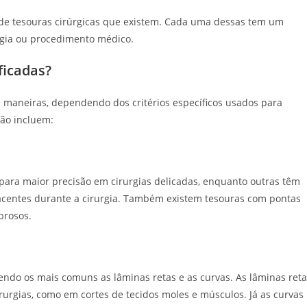
 de tesouras cirúrgicas que existem. Cada uma dessas tem um
urgia ou procedimento médico.
ficadas?
as maneiras, dependendo dos critérios específicos usados para
ção incluem:
 para maior precisão em cirurgias delicadas, enquanto outras têm
acentes durante a cirurgia. Também existem tesouras com pontas
brosos.
sendo os mais comuns as lâminas retas e as curvas. As lâminas ret
rurgias, como em cortes de tecidos moles e músculos. Já as curvas