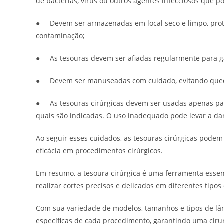
de bactérias, vírus ou outros agentes infecciosos que 
● Devem ser armazenadas em local seco e limpo, prote
contaminação;
● As tesouras devem ser afiadas regularmente para g
● Devem ser manuseadas com cuidado, evitando quedas
● As tesouras cirúrgicas devem ser usadas apenas para
quais são indicadas. O uso inadequado pode levar a dan
Ao seguir esses cuidados, as tesouras cirúrgicas pode
eficácia em procedimentos cirúrgicos.
Em resumo, a tesoura cirúrgica é uma ferramenta essen
realizar cortes precisos e delicados em diferentes tipos
Com sua variedade de modelos, tamanhos e tipos de lâm
específicas de cada procedimento, garantindo uma cirurg