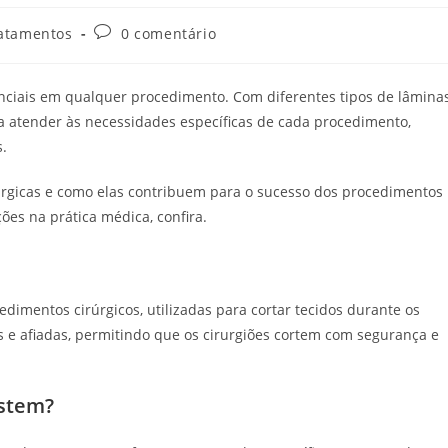
Comentários
atamentos
0 comentário
do
post:
enciais em qualquer procedimento. Com diferentes tipos de lâminas
ra atender às necessidades específicas de cada procedimento,
s.
rúrgicas e como elas contribuem para o sucesso dos procedimentos
ções na prática médica, confira.
imentos cirúrgicos, utilizadas para cortar tecidos durante os
s e afiadas, permitindo que os cirurgiões cortem com segurança e
istem?