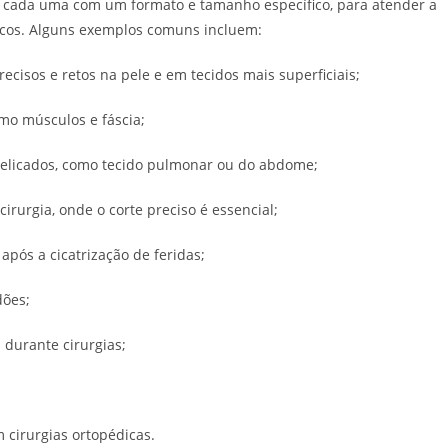
s, cada uma com um formato e tamanho específico, para atender a
icos. Alguns exemplos comuns incluem:
cisos e retos na pele e em tecidos mais superficiais;
mo músculos e fáscia;
elicados, como tecido pulmonar ou do abdome;
urgia, onde o corte preciso é essencial;
pós a cicatrização de feridas;
dões;
durante cirurgias;
 cirurgias ortopédicas.