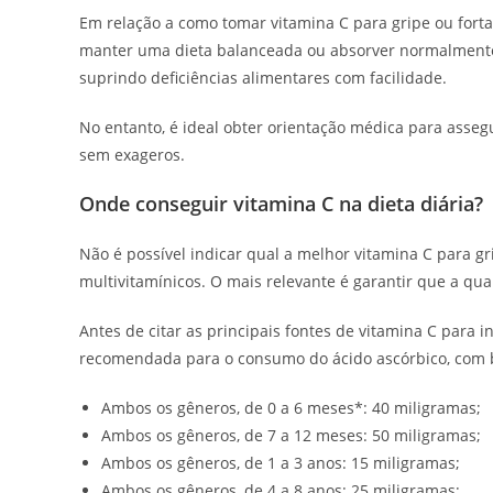
Em relação a como tomar vitamina C para gripe ou fort
manter uma dieta balanceada ou absorver normalmente 
suprindo deficiências alimentares com facilidade.
No entanto, é ideal obter orientação médica para asseg
sem exageros.
Onde conseguir vitamina C na dieta diária?
Não é possível indicar qual a melhor vitamina C para g
multivitamínicos. O mais relevante é garantir que a qu
Antes de citar as principais fontes de vitamina C para 
recomendada para o consumo do ácido ascórbico, com ba
Ambos os gêneros, de 0 a 6 meses*: 40 miligramas;
Ambos os gêneros, de 7 a 12 meses: 50 miligramas;
Ambos os gêneros, de 1 a 3 anos: 15 miligramas;
Ambos os gêneros, de 4 a 8 anos: 25 miligramas;