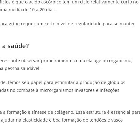
ícios é que o ácido ascórbico tem um ciclo relativamente curto no
ma média de 10 a 20 dias.
para gripe
requer um certo nível de regularidade para se manter
a a saúde?
nteressante observar primeiramente como ela age no organismo,
ma pessoa saudável.
de, temos seu papel para estimular a produção de glóbulos
izadas no combate à microrganismos invasores e infecções
ra a formação e síntese de colágeno. Essa estrutura é essencial par
e ajudar na elasticidade e boa formação de tendões e vasos