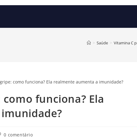
>
Saúde
>
Vitamina C p
: como funciona? Ela
 imunidade?
omentários
0 comentário