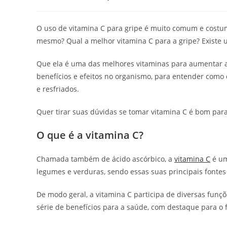
do
publicado:
do
d
post:
post:
po
O uso de vitamina C para gripe é muito comum e costum
mesmo? Qual a melhor vitamina C para a gripe? Existe u
Que ela é uma das melhores vitaminas para aumentar a
benefícios e efeitos no organismo, para entender como 
e resfriados.
Quer tirar suas dúvidas se tomar vitamina C é bom para
O que é a vitamina C?
Chamada também de ácido ascórbico, a
vitamina C
é um
legumes e verduras, sendo essas suas principais fontes
De modo geral, a vitamina C participa de diversas funç
série de benefícios para a saúde, com destaque para o 