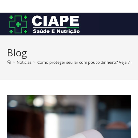
Ir
para
o
conteúdo
Blog
>
Notícias
>
Como proteger seu lar com pouco dinheiro? Veja 7 dica