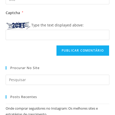
de
o
usuário
e-
URL
para
Captcha
*
mail
do
comentar
para
seu
Type the text displayed above:
comentar
site
(opcional)
Procurar No Site
Posts Recentes
Onde comprar seguidores no Instagram: Os melhores sites e
estratégias de crescimento