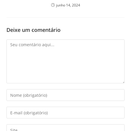
junho 14, 2024
Deixe um comentário
Comentário
Digite
seu
nome
Digite
ou
seu
nome
endereço
Digite
de