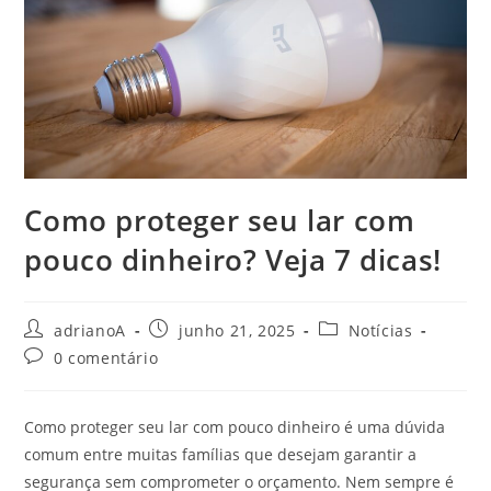
Como proteger seu lar com
pouco dinheiro? Veja 7 dicas!
Autor
Post
Categoria
adrianoA
junho 21, 2025
Notícias
do
publicado:
do
Comentários
0 comentário
post:
post:
do
post:
Como proteger seu lar com pouco dinheiro é uma dúvida
comum entre muitas famílias que desejam garantir a
segurança sem comprometer o orçamento. Nem sempre é