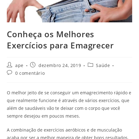
Conheça os Melhores
Exercícios para Emagrecer
Autor
Post
Categoria
ape
dezembro 24, 2019
Saúde
do
publicado:
do
Comentários
0 comentário
post:
post:
do
post:
O melhor jeito de se conseguir um emagrecimento rápido e
que realmente funcione é através de vários exercícios, que
além de saudáveis vão te deixar com o corpo que você
sempre desejou em poucos meses.
A combinação de exercícios aeróbicos e de musculação
acaba por ser a melhor maneira de obter bons resultados.