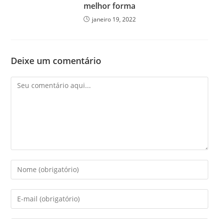
melhor forma
janeiro 19, 2022
Deixe um comentário
Comentário
Digite
seu
nome
Digite
ou
seu
nome