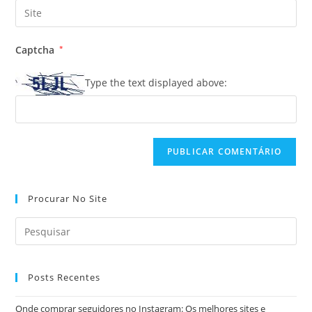
endereço
Digite
de
de
o
usuário
e-
URL
para
Captcha
*
mail
do
comentar
para
seu
Type the text displayed above:
comentar
site
(opcional)
Procurar No Site
Posts Recentes
Onde comprar seguidores no Instagram: Os melhores sites e