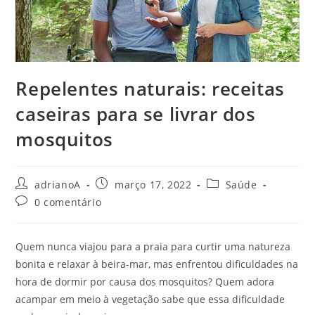
Repelentes naturais: receitas
caseiras para se livrar dos
mosquitos
Autor
Post
Categoria
adrianoA
março 17, 2022
Saúde
do
publicado:
do
Comentários
0 comentário
post:
post:
do
post:
Quem nunca viajou para a praia para curtir uma natureza
bonita e relaxar à beira-mar, mas enfrentou dificuldades na
hora de dormir por causa dos mosquitos? Quem adora
acampar em meio à vegetação sabe que essa dificuldade