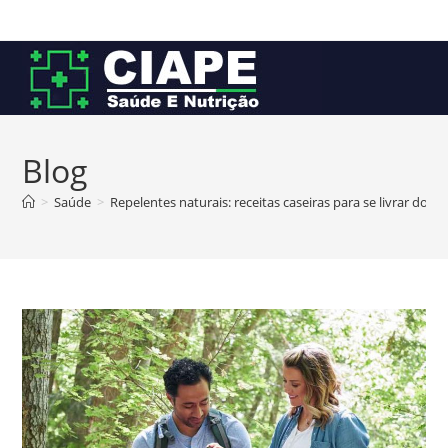
Ir
para
o
conteúdo
Blog
>
Saúde
>
Repelentes naturais: receitas caseiras para se livrar dos