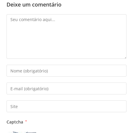
Deixe um comentário
Comentário
Digite
seu
nome
Digite
ou
seu
nome
endereço
Digite
de
de
o
usuário
e-
URL
para
Captcha
*
mail
do
comentar
para